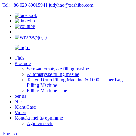
Tel: +86 029 89015941
judyhao@xashibo.com
Thús
Products
Semi-automatyske filling masine
Automatyske filling masine
Tas yn Drum Filling Machine & 1000L Liner Bag
Filling Machine
Filling Machine Line
oer us
Nijs
Klant Case
Video
Kontakt mei ús opnimme
Aginten socht
English