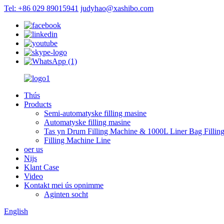
Tel: +86 029 89015941
judyhao@xashibo.com
Thús
Products
Semi-automatyske filling masine
Automatyske filling masine
Tas yn Drum Filling Machine & 1000L Liner Bag Fillin
Filling Machine Line
oer us
Nijs
Klant Case
Video
Kontakt mei ús opnimme
Aginten socht
English