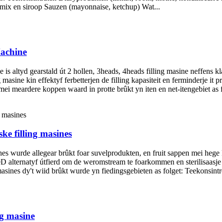
stmix en siroop Sauzen (mayonnaise, ketchup) Wat...
achine
 altyd gearstald út 2 hollen, 3heads, 4heads filling masine neffens klan
 masine kin effektyf ferbetterjen de filling kapasiteit en ferminderje it
mei meardere koppen waard in protte brûkt yn iten en net-itengebiet as f
ke filling masines
wurde allegear brûkt foar suvelprodukten, en fruit sappen mei hege kw
 alternatyf útfierd om de weromstream te foarkommen en sterilisaasje t
nes dy't wiid brûkt wurde yn fiedingsgebieten as folget: Teekonsintrea
g masine