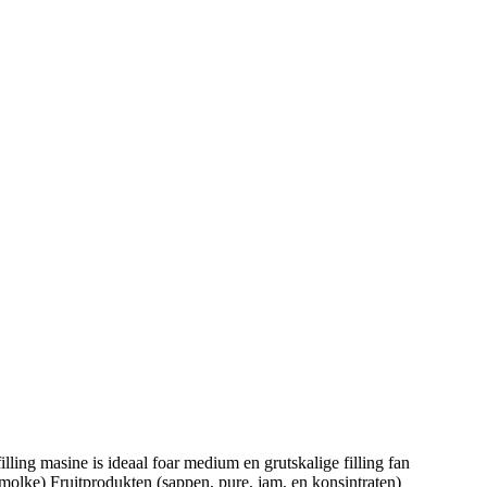
ling masine is ideaal foar medium en grutskalige filling fan
 molke) Fruitprodukten (sappen, pure, jam, en konsintraten)