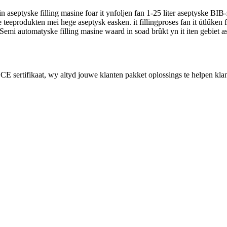
septyske filling masine foar it ynfoljen fan 1-25 liter aseptyske BIB-
teeprodukten mei hege aseptysk easken. it fillingproses fan it útlûken fa
i automatyske filling masine waard in soad brûkt yn it iten gebiet as 
 CE sertifikaat, wy altyd jouwe klanten pakket oplossings te helpen klant