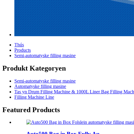
Thús
Products
Semi-automatyske filling masine
Produkt Kategoryen
Semi-automatyske filling masine
Automatyske filling masine
Tas yn Drum Filling Machine & 1000L Liner Bag Filling Mach
Filling Machine Line
Featured Products
Auto500 Bag in Box Fully Au ...