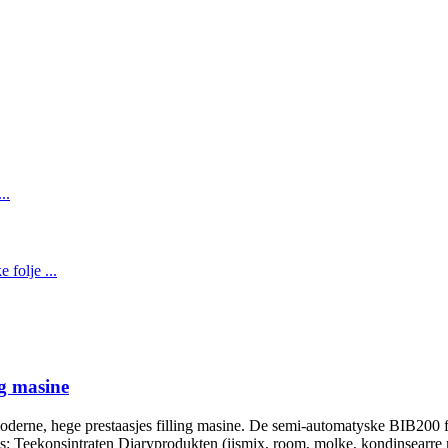
g masine
derne, hege prestaasjes filling masine. De semi-automatyske BIB200 fil
sjes: Teekonsintraten Diaryprodukten (iismix, room, molke, kondinsearre