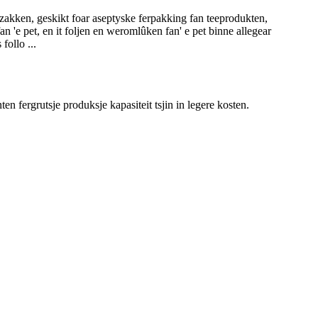
zakken, geskikt foar aseptyske ferpakking fan teeprodukten,
n 'e pet, en it foljen en weromlûken fan' e pet binne allegear
follo ...
en fergrutsje produksje kapasiteit tsjin in legere kosten.