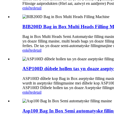
Flüssige aaiprodukten (Hiel aai, aaiwyt en aaidjerre) Po
enkête
detail
BIB200D Bag in Box Multi Heads Filling M
Bag in Box Multi Heads Semi Automatyske filling masine is
yn doaze filling masine, multi heads bags yn doaze filling
ferlies. De tas yn doaze semi-automatyske fillingmasjine 
enkête
detail
ASP100D dûbele hollen tas yn doaze aseptys
ASP100D dûbele kop Bag in Box aseptyske filling masines 
wurdt in aseptyske fillingmasine mei dûbele kop ASP100D
ASP100D Dûbele hollen tas yn doaze Aseptyske fillingmasi
enkête
detail
Asp100 Bag In Box Semi automatyske fillin