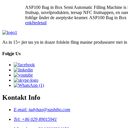
ASP100 Bag in Box Semi Automatic Filling Machine is in a
fruitsap, suvelprodukten, teesap NFC fruitsappen, en oare 
foltôge ûnder de aseptyske keamer. ASP100 Bag in Box Sem
enkête
detail
As in 15+ jier tas yn in doaze folslein fling masine produsearre mei in
Folgje Us
Kontakt Info
E-mail: judyhao@xashibo.com
Tel: +86 029 89015941