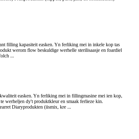
t filling kapasiteit easken. Yn ferliking mei in inkele kop tas
 produkt werom flow beskuldige werhelle sterilisaasje en foardiel
olch ...
aliteit easken. Yn ferliking mei in fillingmasine mei ien kop,
e werheljen dy't produktkleur en smaak ferlieze kin.
rret Diaryprodukten (iismix, kre ...