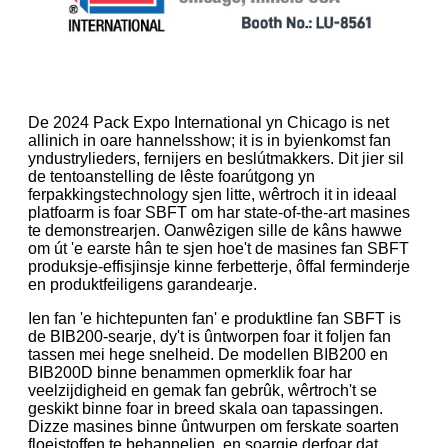
De 2024 Pack Expo International yn Chicago is net
allinich in oare hannelsshow; it is in byienkomst fan
yndustrylieders, fernijers en beslútmakkers. Dit jier sil
de tentoanstelling de lêste foarútgong yn
ferpakkingstechnology sjen litte, wêrtroch it in ideaal
platfoarm is foar SBFT om har state-of-the-art masines
te demonstrearjen. Oanwêzigen sille de kâns hawwe
om út 'e earste hân te sjen hoe't de masines fan SBFT
produksje-effisjinsje kinne ferbetterje, ôffal ferminderje
en produktfeiligens garandearje.
Ien fan 'e hichtepunten fan' e produktline fan SBFT is
de BIB200-searje, dy't is ûntworpen foar it foljen fan
tassen mei hege snelheid. De modellen BIB200 en
BIB200D binne benammen opmerklik foar har
veelzijdigheid en gemak fan gebrûk, wêrtroch't se
geskikt binne foar in breed skala oan tapassingen.
Dizze masines binne ûntwurpen om ferskate soarten
floeistoffen te behanneljen, en soargje derfoar dat