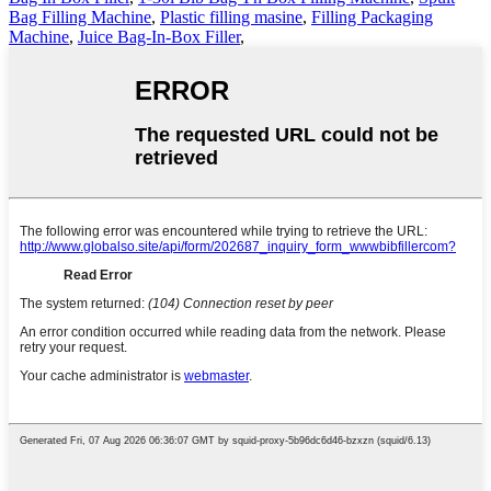
Bag Filling Machine
,
Plastic filling masine
,
Filling Packaging
Machine
,
Juice Bag-In-Box Filler
,