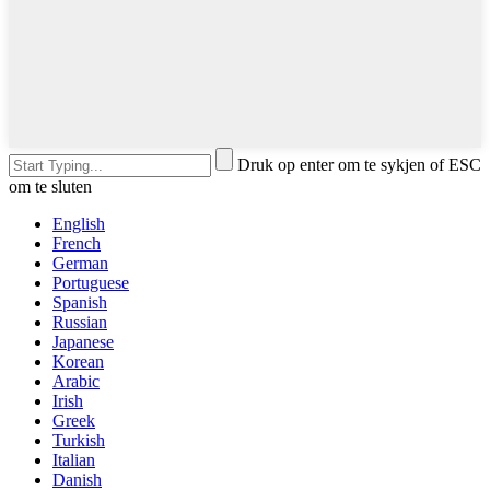
Druk op enter om te sykjen of ESC
om te sluten
English
French
German
Portuguese
Spanish
Russian
Japanese
Korean
Arabic
Irish
Greek
Turkish
Italian
Danish