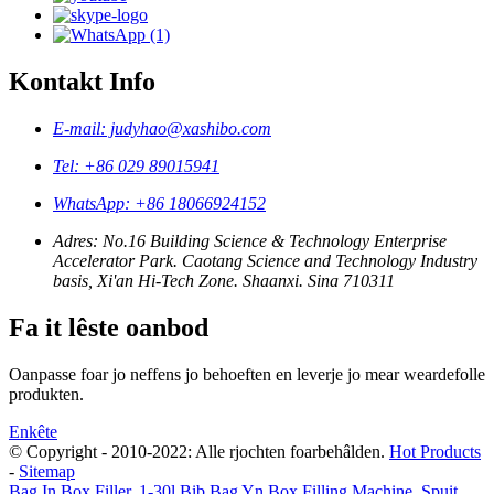
Kontakt Info
E-mail: judyhao@xashibo.com
Tel: +86 029 89015941
WhatsApp: +86 18066924152
Adres: No.16 Building Science & Technology Enterprise
Accelerator Park. Caotang Science and Technology Industry
basis, Xi'an Hi-Tech Zone. Shaanxi. Sina 710311
Fa it lêste oanbod
Oanpasse foar jo neffens jo behoeften en leverje jo mear weardefolle
produkten.
Enkête
© Copyright - 2010-2022: Alle rjochten foarbehâlden.
Hot Products
-
Sitemap
Bag In Box Filler
,
1-30l Bib Bag Yn Box Filling Machine
,
Spuit