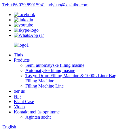
Tel: +86 029 89015941
judyhao@xashibo.com
Thús
Products
Semi-automatyske filling masine
Automatyske filling masine
Tas yn Drum Filling Machine & 1000L Liner Bag
Filling Machine
Filling Machine Line
oer us
Nijs
Klant Case
Video
Kontakt mei ús opnimme
Aginten socht
English