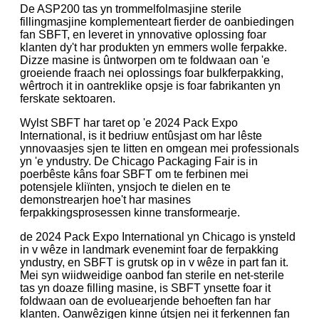
De ASP200 tas yn trommelfolmasjine sterile
fillingmasjine komplementeart fierder de oanbiedingen
fan SBFT, en leveret in ynnovative oplossing foar
klanten dy't har produkten yn emmers wolle ferpakke.
Dizze masine is ûntworpen om te foldwaan oan 'e
groeiende fraach nei oplossings foar bulkferpakking,
wêrtroch it in oantreklike opsje is foar fabrikanten yn
ferskate sektoaren.
Wylst SBFT har taret op 'e 2024 Pack Expo
International, is it bedriuw entûsjast om har lêste
ynnovaasjes sjen te litten en omgean mei professionals
yn 'e yndustry. De Chicago Packaging Fair is in
poerbêste kâns foar SBFT om te ferbinen mei
potensjele kliïnten, ynsjoch te dielen en te
demonstrearjen hoe't har masines
ferpakkingsprosessen kinne transformearje.
de 2024 Pack Expo International yn Chicago is ynsteld
in v wêze in landmark evenemint foar de ferpakking
yndustry, en SBFT is grutsk op in v wêze in part fan it.
Mei syn wiidweidige oanbod fan sterile en net-sterile
tas yn doaze filling masine, is SBFT ynsette foar it
foldwaan oan de evoluearjende behoeften fan har
klanten. Oanwêzigen kinne útsjen nei it ferkennen fan