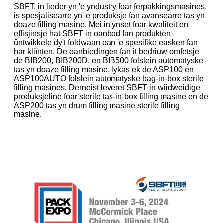
SBFT, in lieder yn 'e yndustry foar ferpakkingsmasines,
is spesjalisearre yn' e produksje fan avansearre tas yn
doaze filling masine. Mei in ynset foar kwaliteit en
effisjinsje hat SBFT in oanbod fan produkten
ûntwikkele dy't foldwaan oan 'e spesifike easken fan
har kliïnten. De oanbiedingen fan it bedriuw omfetsje
de BIB200, BIB200D, en BIB500 folslein automatyske
tas yn doaze filling masine, lykas ek de ASP100 en
ASP100AUTO folslein automatyske bag-in-box sterile
filling masines. Derneist leveret SBFT in wiidweidige
produksjeline foar sterile tas-in-box filling masine en de
ASP200 tas yn drum filling masine sterile filling
masine.