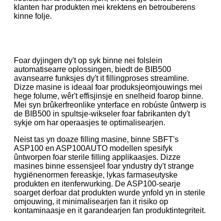
klanten har produkten mei krektens en betrouberens
kinne folje.
Foar dyjingen dy't op syk binne nei folslein
automatisearre oplossingen, biedt de BIB500
avansearre funksjes dy't it fillingproses streamline.
Dizze masine is ideaal foar produksjeomjouwings mei
hege folume, wêr't effisjinsje en snelheid foarop binne.
Mei syn brûkerfreonlike ynterface en robúste ûntwerp is
de BIB500 in spultsje-wikseler foar fabrikanten dy't
sykje om har operaasjes te optimalisearjen.
Neist tas yn doaze filling masine, binne SBFT's
ASP100 en ASP100AUTO modellen spesifyk
ûntworpen foar sterile filling applikaasjes. Dizze
masines binne essensjeel foar yndustry dy't strange
hygiënenormen fereaskje, lykas farmaseutyske
produkten en itenferwurking. De ASP100-searje
soarget derfoar dat produkten wurde ynfold yn in sterile
omjouwing, it minimalisearjen fan it risiko op
kontaminaasje en it garandearjen fan produktintegriteit.